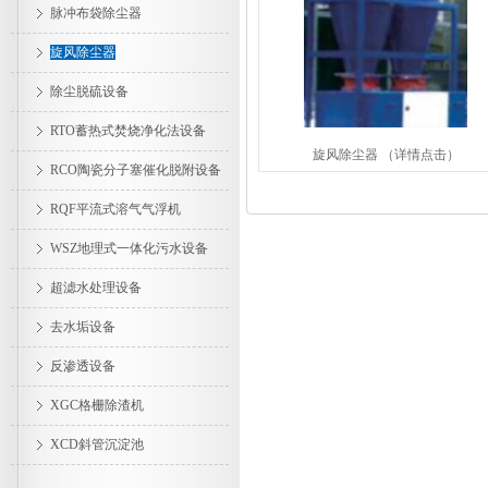
脉冲布袋除尘器
旋风除尘器
除尘脱硫设备
RTO蓄热式焚烧净化法设备
旋风除尘器 （详情点击）
RCO陶瓷分子塞催化脱附设备
RQF平流式溶气气浮机
WSZ地理式一体化污水设备
超滤水处理设备
去水垢设备
反渗透设备
XGC格栅除渣机
XCD斜管沉淀池