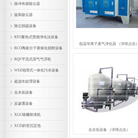
脉冲布袋除尘器
旋风除尘器
除尘脱硫设备
RTO蓄热式焚烧净化法设备
低温等离子废气净化器 （详情点击
RCO陶瓷分子塞催化脱附设备
RQF平流式溶气气浮机
WSZ地理式一体化污水设备
超滤水处理设备
去水垢设备
反渗透设备
XGC格栅除渣机
XCD斜管沉淀池
去水垢设备 （详情点击）