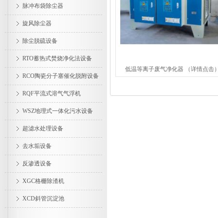
脉冲布袋除尘器
旋风除尘器
除尘脱硫设备
RTO蓄热式焚烧净化法设备
低温等离子废气净化器 （详情点击
RCO陶瓷分子塞催化脱附设备
RQF平流式溶气气浮机
WSZ地理式一体化污水设备
超滤水处理设备
去水垢设备
反渗透设备
XGC格栅除渣机
XCD斜管沉淀池