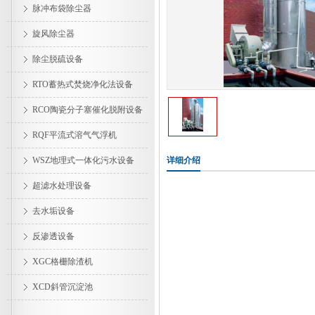
脉冲布袋除尘器
旋风除尘器
除尘脱硫设备
RTO蓄热式焚烧净化法设备
RCO陶瓷分子塞催化脱附设备
RQF平流式溶气气浮机
WSZ地理式一体化污水设备
详细介绍
超滤水处理设备
去水垢设备
反渗透设备
XGC格栅除渣机
XCD斜管沉淀池