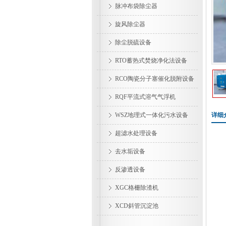
脉冲布袋除尘器
旋风除尘器
除尘脱硫设备
RTO蓄热式焚烧净化法设备
RCO陶瓷分子塞催化脱附设备
RQF平流式溶气气浮机
WSZ地理式一体化污水设备
详细
超滤水处理设备
去水垢设备
反渗透设备
XGC格栅除渣机
XCD斜管沉淀池