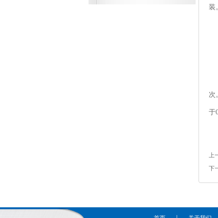
装
次
于
上
下
|