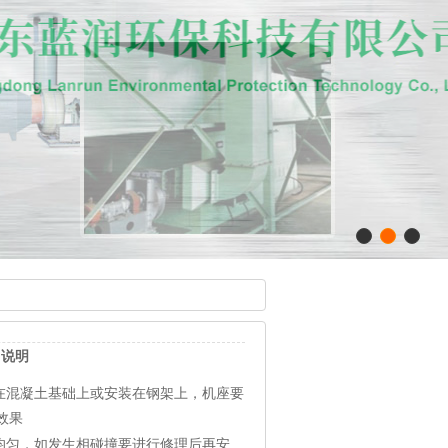
用说明
在混凝土基础上或安装在钢架上，机座要
效果
均匀，如发生相碰撞要进行修理后再安