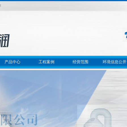
！
产品中心
工程案例
经营范围
环境信息公开