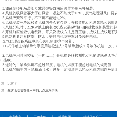
。
3.如吊装须配吊装架及减震弹簧或橡胶减震垫用吊杆吊装。
4.风机的吸风管要大于出风管，误差不能大于10%，废气处理进风口
5.风机应安装平行，不平度不能超过2%。
6.风机安装完毕应检查风机内是否有杂物，并检查电动机皮带轮和风叶
7.风机配电时，2.2KW以上的电动机应安装Δ型接电的过载保护装置的
8.开机前应检查供电线路、开关及接线方法是否正确，接线柱接线是否
9.电动机要注意防潮、防水，盖好电机防护罩以免烧坏电机。
废气处理设备系统中离心风机的维护与保养：
1.C式传动主轴轴承每季度用油枪注入3号轴承脂或30号液体机油二次
。
2.风机停用时间较长（一周以上）开机前必须检测电动机的绝缘是否符合
0.5兆欧。
3.运转的主轴承温度不超过75度，电机的温度不能超过电机的规定值。
4.风机的蜗牛内不能积油（水）过多，定期清理风轮及机体内部以免影
一篇：
没有了
一篇：
酸雾吸收塔在使用中的几点注意事项
|
|
|
|
|