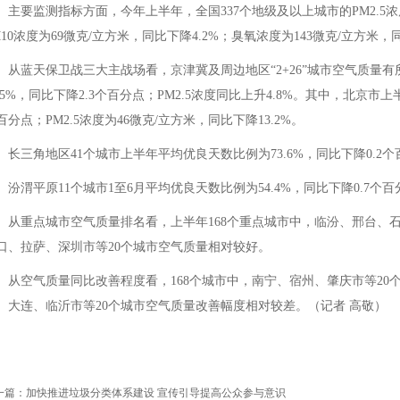
要监测指标方面，今年上半年，全国337个地级及以上城市的PM2.5浓度
M10浓度为69微克/立方米，同比下降4.2%；臭氧浓度为143微克/立方米
蓝天保卫战三大主战场看，京津冀及周边地区“2+26”城市空气质量有
7.5%，同比下降2.3个百分点；PM2.5浓度同比上升4.8%。其中，北京市上
百分点；PM2.5浓度为46微克/立方米，同比下降13.2%。
三角地区41个城市上半年平均优良天数比例为73.6%，同比下降0.2个百分
渭平原11个城市1至6月平均优良天数比例为54.4%，同比下降0.7个百分点
重点城市空气质量排名看，上半年168个重点城市中，临汾、邢台、石
口、拉萨、深圳市等20个城市空气质量相对较好。
空气质量同比改善程度看，168个城市中，南宁、宿州、肇庆市等20
、大连、临沂市等20个城市空气质量改善幅度相对较差。（记者 高敬）
一篇：
加快推进垃圾分类体系建设 宣传引导提高公众参与意识