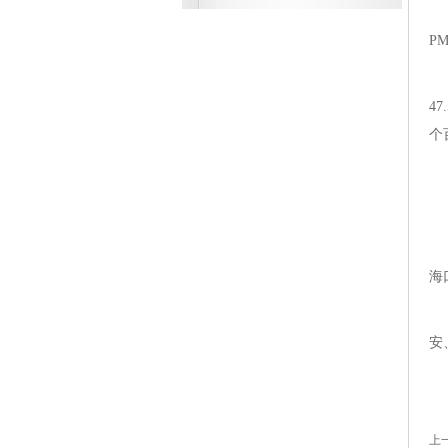
主
P
从
4
个
长
汾
从
海
从
安
上